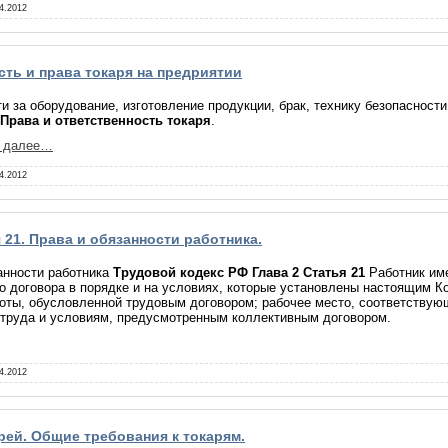
4.2012
сть и права токаря на предриятии
и за оборудование, изготовление продукции, брак, технику безопасности
Права и ответственность токаря
.
и далее…
4.2012
 21. Права и обязанности работника.
анности работника
Трудовой кодекс РФ Глава 2 Статья 21
Работник име
го договора в порядке и на условиях, которые установлены настоящим
боты, обусловленной трудовым договором; рабочее место, соответству
труда и условиям, предусмотренным коллективным договором.
4.2012
ей. Общие требования к токарям.