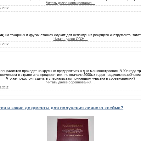
Читать далее нормирование…
9.2012
ОЖ
) на токарных и других станках служит для охлаждения режущего инструмента, загото
Читать далее СОЖ…
9.2012
специалистов проходят на крупных предприятиях к дню машиностроения. В 90е года
т
оложением в стране и на предприятиях, но вначале 2000ых годов традицию возобновил
Что же предстоит сделать специалистам принявшим участия в соревнованиях?
Читать далее соревнования…
8.2012
тся и какие документы для получения личного клейма?