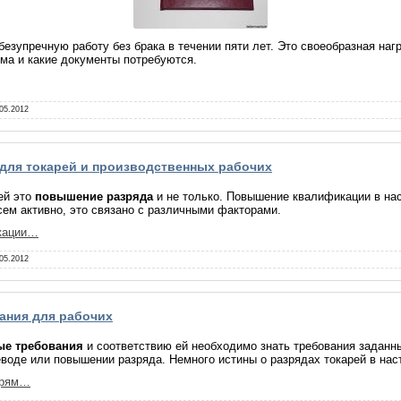
безупречную работу без брака в течении пяти лет. Это своеобразная наг
ма и какие документы потребуются.
05.2012
ля токарей и производственных рабочих
ей это
повышение разряда
и не только. Повышение квалификации в на
сем активно, это связано с различными факторами.
кации…
05.2012
ания для рабочих
ые требования
и соответствию ей необходимо знать требования заданны
воде или повышении разряда. Немного истины о разрядах токарей в нас
карям…