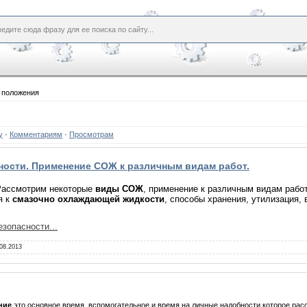
 положения
у
·
Комментариям
·
Просмотрам
ности. Применение СОЖ к различным видам работ.
Рассмотрим некоторые
виды СОЖ
, применение к различным видам работ
я к
смазочно охлаждающей жидкости
, способы хранения, утилизация,
зопасности...
08.2013
ние
это основное время, вспомогательное и время на личные надобности которое ра