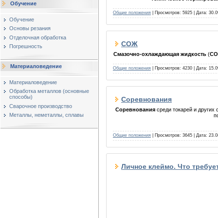
Обучение
Общие положения
| Просмотров: 5925 | Дата:
30.0
Обучение
Основы резания
Отделочная обработка
СОЖ
Погрешность
Смазочно-охлаждающая жидкость
(
С
Материаловедение
Общие положения
| Просмотров: 4230 | Дата:
15.0
Материаловедение
Обработка металлов (основные
способы)
Соревнования
Сварочное производство
Соревнования
среди токарей и других 
Металлы, неметаллы, сплавы
п
Общие положения
| Просмотров: 3645 | Дата:
23.0
Личное клеймо. Что требуе