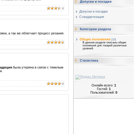
Допуски и посадки
Допуски и посадки
Стандартизация
Категории раздела
вки, а так же облегчает процесс резания.
Общие положения
[10]
В данном разделе описаны общие
положения для токарей различных
уровней.
Статистика
радиция
была утеряна в связи с тяжелым
и.
Онлайн всего:
1
Гостей:
1
Пользователей:
0