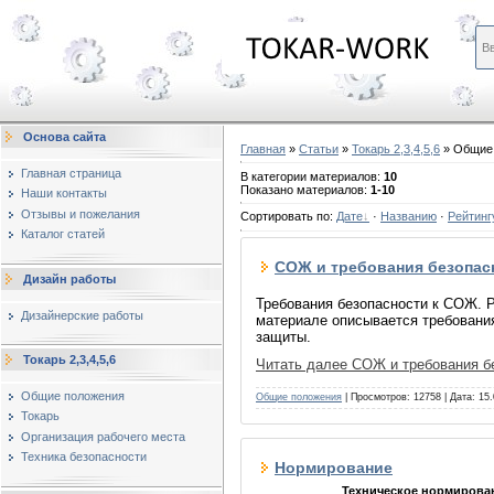
Основа сайта
Главная
»
Статьи
»
Токарь 2,3,4,5,6
» Общие
Главная страница
В категории материалов
:
10
Показано материалов
:
1-10
Наши контакты
Отзывы и пожелания
Сортировать по
:
Дате
·
Названию
·
Рейтинг
Каталог статей
СОЖ и требования безопас
Дизайн работы
Требования безопасности к СОЖ. 
Дизайнерские работы
материале описывается требовани
защиты.
Токарь 2,3,4,5,6
Читать далее СОЖ и требования бе
Общие положения
Общие положения
| Просмотров: 12758 | Дата:
15.
Токарь
Организация рабочего места
Техника безопасности
Нормирование
Техническое нормирова