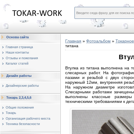
Основа сайта
Главная
»
Фотоальбом
»
Токарное
титана
Главная страница
Наши контакты
Втул
Отзывы и пожелания
Каталог статей
Втулка из титана выполнена на 
слесарных работ. На фотографи
Дизайн работы
пазами и резьбой с двух сторо
наружный 12мм, внутренняя резьб
Дизайнерские работы
На наружном диаметре изготов
Слесарными работами зачищены 
выполнены классные размеры 
Токарь 2,3,4,5,6
техническими требованиями к дет
Общие положения
Токарь
Организация рабочего места
Техника безопасности