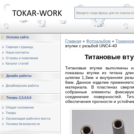
Основа сайта
Главная
»
Фотоальбом
»
Токарное
втулки с резьбой UNC4-40
Главная страница
Наши контакты
Титановые вту
Отзывы и пожелания
Каталог статей
Титановые втулки выполнены 
показаны втулки из титана дл
Дизайн работы
шляпки 1,3мм и внутренняя резь
6мм. Данное изделие применяется
Дизайнерские работы
материала. В пластинах сверли
собранные элементы фиксирую
соединение поверхностей. Т
Токарь 2,3,4,5,6
обеспечения прочности и устойчив
Общие положения
Токарь
Организация рабочего места
Техника безопасности