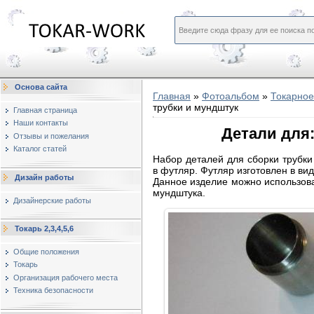
Основа сайта
Главная
»
Фотоальбом
»
Токарное
трубки и мундштук
Главная страница
Наши контакты
Детали для:
Отзывы и пожелания
Каталог статей
Набор деталей для сборки трубки
в футляр. Футляр изготовлен в в
Дизайн работы
Данное изделие можно использоват
мундштука.
Дизайнерские работы
Токарь 2,3,4,5,6
Общие положения
Токарь
Организация рабочего места
Техника безопасности