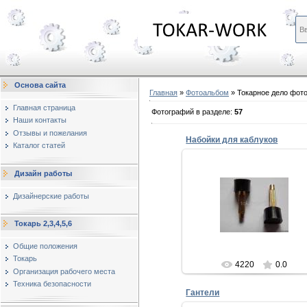
Основа сайта
Главная
»
Фотоальбом
» Токарное дело фот
Главная страница
Фотографий в разделе
:
57
Наши контакты
Отзывы и пожелания
Набойки для каблуков
Каталог статей
09.03.2013
Дизайн работы
Набойки для каблуков
Дизайнерские работы
Набойки для каблуков
изготавливаются из различн
материалов. Мы предлагаем
Токарь 2,3,4,5,6
изготов...
Евгений
Общие положения
Токарь
4220
0.0
Организация рабочего места
Техника безопасности
Гантели