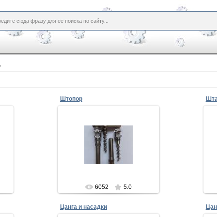
о
Штопор
Шта
24.02.2013
Штопор
Брелок изготовлен из титанового
И
сплава, что защищает изделие
не
ых
от коррозии и поломок.
н
Титановый сплав пре...
Евгений
6052
5.0
Цанга и насадки