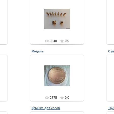
06.02.2013
Набор цанг предназначен для
зажима сверл, фрез, шарошек и
и
подобного режущего
сли
инструмента.
Использовать данное ...
п
Евгений
3840
0.0
Медаль
Сув
06.02.2013
вой
Медаль выполнена из Бериллиевой
Су
бронзы на станке марки
н
ИР800ПМФ4.
r-
На изготовление медали ушло 3
И
дня.
1....
Евгений
2775
0.0
Крышка для часов
Тру