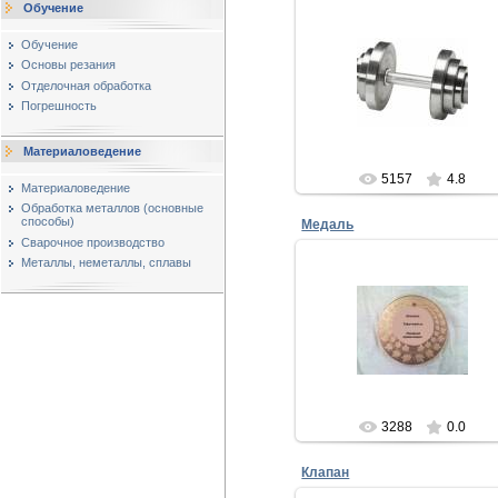
Обучение
12.02.2013
Обучение
Гантели
Основы резания
Самыми распространенным
Отделочная обработка
снарядами в спортивной отра
Погрешность
по истину принято считать
гантели и штан...
Евгений
Материаловедение
5157
4.8
Материаловедение
Обработка металлов (основные
способы)
Медаль
Сварочное производство
Металлы, неметаллы, сплавы
06.02.2013
Медаль выполнена из Бериллие
бронзы на станке марки
ИР800ПМФ4.
Дизайн медали разработан toka
work.
...
Евгений
3288
0.0
Клапан