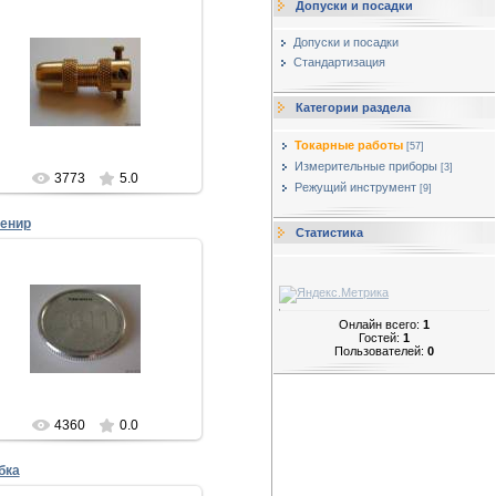
Допуски и посадки
06.02.2013
Допуски и посадки
Цанга для гравировальной
Стандартизация
машинки
Для изготовления цанги
необходимо знать диаметр
Категории раздела
осадочного вала на гравирова...
Евгений
Токарные работы
[57]
Измерительные приборы
[3]
3773
5.0
Режущий инструмент
[9]
енир
Статистика
06.02.2013
венир в виде монетки выполнен
а токарном станке с ЧПУ марки
Онлайн всего:
1
HAAS.
Гостей:
1
зготовление данной продукции
Пользователей:
0
не составля...
Евгений
4360
0.0
бка