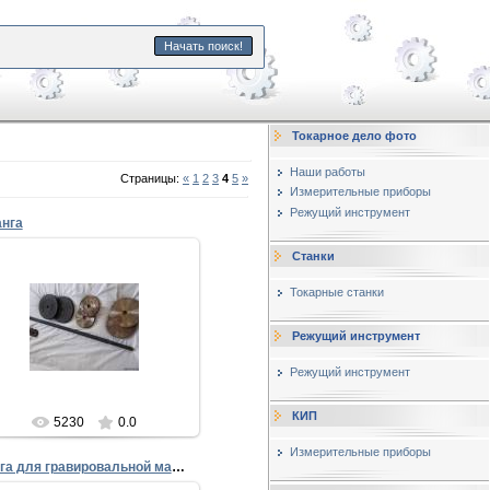
Начать поиск!
Токарное дело фото
Наши работы
Страницы
:
«
1
2
3
4
5
»
Измерительные приборы
Режущий инструмент
нга
Станки
12.02.2013
Токарные станки
Штанга
зготовление штанги – работа
простая, требующая не только
Режущий инструмент
аличия токарных станков, но и
опытного спе...
Режущий инструмент
Евгений
КИП
5230
0.0
Измерительные приборы
Цанга для гравировальной машинки