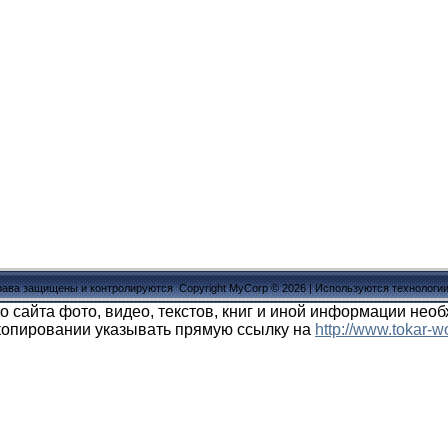
рава защищены и контролируются
Copyright MyCorp © 2026
|
Используются технологи
о сайта фото, видео, текстов, книг и иной информации нео
копировании указывать прямую ссылку на
http://www.tokar-wo