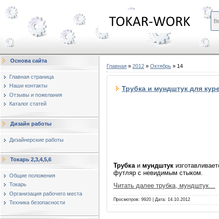
Основа сайта
Главная
»
2012
»
Октябрь
»
14
Главная страница
Наши контакты
Трубка и мундштук для кур
Отзывы и пожелания
Каталог статей
Дизайн работы
Дизайнерские работы
Токарь 2,3,4,5,6
Трубка
и
мундштук
изготавливаетс
футляр с невидимым стыком.
Общие положения
Токарь
Читать далее трубка, мундштук…
Организация рабочего места
Просмотров: 9920 | Дата:
14.10.2012
Техника безопасности