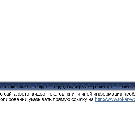
рава защищены и контролируются
Copyright MyCorp © 2026
|
Используются технологи
о сайта фото, видео, текстов, книг и иной информации нео
копировании указывать прямую ссылку на
http://www.tokar-wo